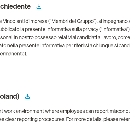
richiedente
e Vincolanti d'Impresa (“Membri del Gruppo”), si impegnano a 
ubblicato la presente Informativa sulla privacy (“Informativa
rsonali in nostro possesso relativi ai candidati al lavoro, co
zato nella presente Informativa per riferirsi a chiunque si cand
permanente).
Poland)
nt work environment where employees can report misconduct 
es clear reporting procedures. For more details, please refe