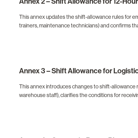
Annex 2 – Shift Allowance for 12-Hou
This annex updates the shift-allowance rules for empl
trainers, maintenance technicians) and confirms tha
Annex 3 – Shift Allowance for Logist
This annex introduces changes to shift-allowance rules
warehouse staff), clarifies the conditions for rece