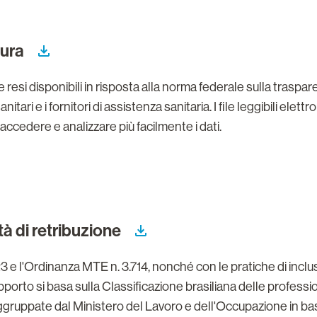
tura
esi disponibili in risposta alla norma federale sulla trasparen
i sanitari e i fornitori di assistenza sanitaria. I file leggibili
i accedere e analizzare più facilmente i dati.
tà di retribuzione
23 e l'Ordinanza MTE n. 3.714, nonché con le pratiche di inclu
rapporto si basa sulla Classificazione brasiliana delle profess
raggruppate dal Ministero del Lavoro e dell'Occupazione in 