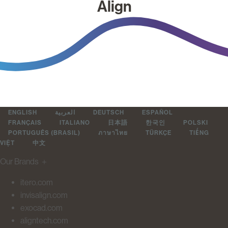
Align
ENGLISH
العربية
DEUTSCH
ESPAÑOL
FRANÇAIS
ITALIANO
日本語
한국인
POLSKI
PORTUGUÊS (BRASIL)
ภาษาไทย
TÜRKÇE
TIẾNG
VIỆT
中文
Our Brands
＋
itero.com
invisalign.com
exocad.com
aligntech.com