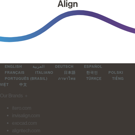
Align
ENGLISH
العربية
DEUTSCH
ESPAÑOL
FRANÇAIS
ITALIANO
日本語
한국인
POLSKI
PORTUGUÊS (BRASIL)
ภาษาไทย
TÜRKÇE
TIẾNG
VIỆT
中文
Our Brands
＋
itero.com
invisalign.com
exocad.com
aligntech.com