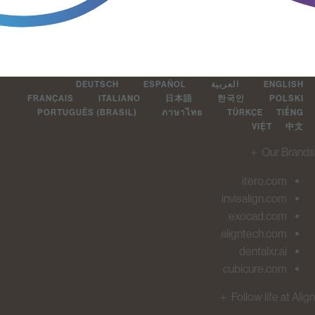
DEUTSCH
ESPAÑOL
العربية
ENGLIS
FRANÇAIS
ITALIANO
日本語
한국인
POLSK
PORTUGUÊS (BRASIL)
ภาษาไทย
TÜRKÇE
TIẾ
VIỆT
中
＋
Our Br
itero.com
invisalign.com
exocad.com
aligntech.com
dentalxr.ai
cubicure.com
＋
Follow life at 