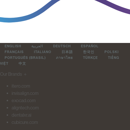
ENGLISH
العربية
DEUTSCH
ESPAÑOL
FRANÇAIS
ITALIANO
日本語
한국인
POLSKI
PORTUGUÊS (BRASIL)
ภาษาไทย
TÜRKÇE
TIẾNG
VIỆT
中文
Our Brands
＋
itero.com
invisalign.com
exocad.com
aligntech.com
dentalxr.ai
cubicure.com