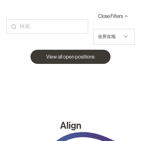
Close
Filters
全所在地
View all open positions
Align