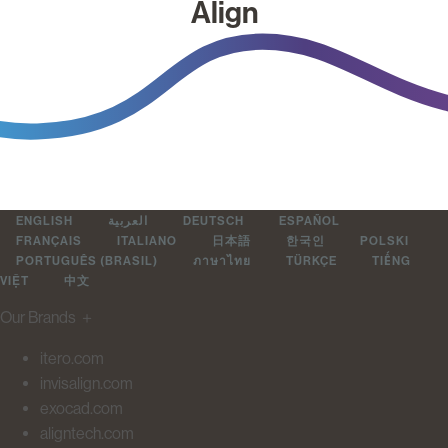
Align
ENGLISH
العربية
DEUTSCH
ESPAÑOL
FRANÇAIS
ITALIANO
日本語
한국인
POLSKI
PORTUGUÊS (BRASIL)
ภาษาไทย
TÜRKÇE
TIẾNG
VIỆT
中文
Our Brands
＋
itero.com
invisalign.com
exocad.com
aligntech.com