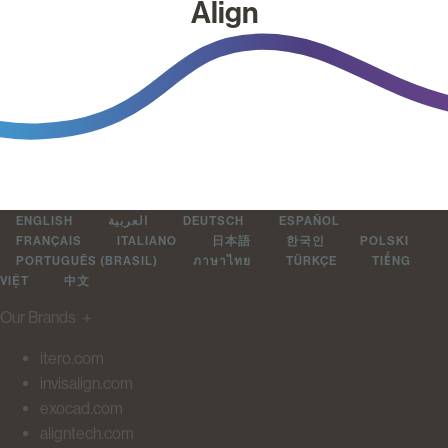
Align
ENGLISH
العربية
DEUTSCH
ESPAÑOL
FRANÇAIS
ITALIANO
日本語
한국인
POLSKI
PORTUGUÊS (BRASIL)
ภาษาไทย
TÜRKÇE
TIẾNG
VIỆT
中文
Our Brands
＋
itero.com
invisalign.com
exocad.com
aligntech.com