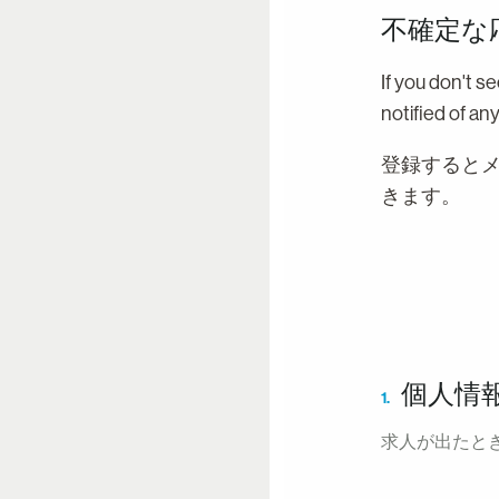
不確定な
If you don't s
notified of an
登録すると
きます。
個人情
1.
求人が出たと