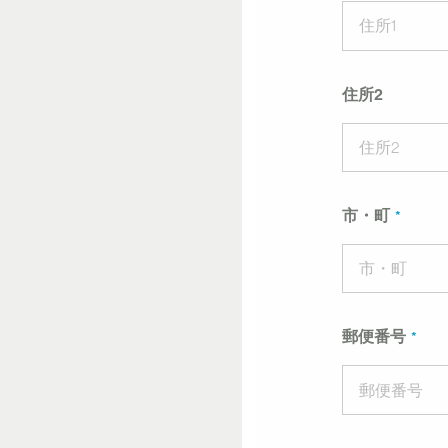
住所2
市・町
郵便番号