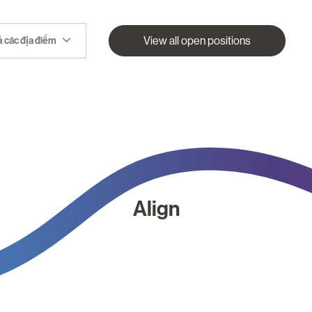
View all open positions
ả các địa điểm
Align