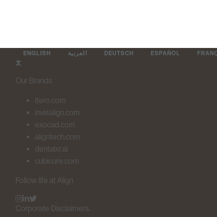
ENGLISH
العربية
DEUTSCH
ESPAÑOL
FRAN
文
Our Brands
itero.com
invisalign.com
exocad.com
aligntech.com
dentalxr.ai
cubicure.com
Follow life at Align
Corporate Disclaimers.