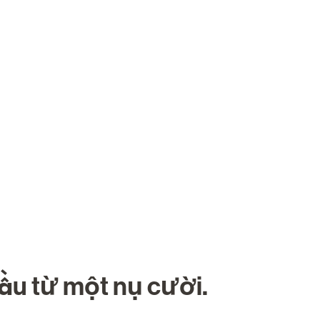
 Chúng Tôi
Nghề nghiệp
Tìm kiếm việc làm
đầu từ một nụ cười.