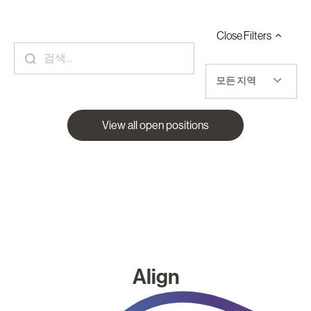
Close
Filters
모든 지역
View all open positions
Align