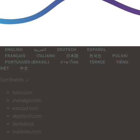
ENGLISH
العربية
DEUTSCH
ESPAÑOL
FRANÇAIS
ITALIANO
日本語
한국인
POLSKI
PORTUGUÊS (BRASIL)
ภาษาไทย
TÜRKÇE
TIẾNG
VIỆT
中文
Our Brands
＋
itero.com
invisalign.com
exocad.com
aligntech.com
dentalxr.ai
cubicure.com