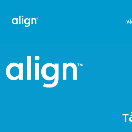
Về
Tấ