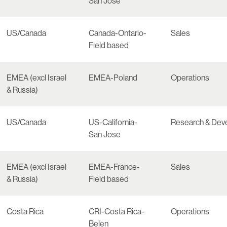
San Jose
US/Canada
Canada-Ontario-
Sales
Field based
EMEA (excl Israel
EMEA-Poland
Operations
& Russia)
US/Canada
US-California-
Research & Dev
San Jose
EMEA (excl Israel
EMEA-France-
Sales
& Russia)
Field based
Costa Rica
CRI-Costa Rica-
Operations
Belen