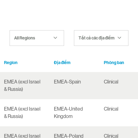
All Regions
Tất cả các địa điểm
Region
Địa điểm
Phòng ban
EMEA (excl Israel
EMEA-Spain
Clinical
& Russia)
EMEA (excl Israel
EMEA-United
Clinical
& Russia)
Kingdom
EMEA (excl Israel
EMEA-Poland
Clinical