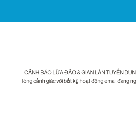
CẢNH BÁO LỪA ĐẢO & GIAN LẬN TUYỂN DỤNG. Chúng 
lòng cảnh giác với bất kỳ hoạt động email đáng ng