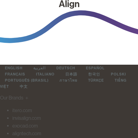
Align
ENGLISH
العربية
DEUTSCH
ESPAÑOL
FRANÇAIS
ITALIANO
日本語
한국인
POLSKI
PORTUGUÊS (BRASIL)
ภาษาไทย
TÜRKÇE
TIẾNG
VIỆT
中文
Our Brands
＋
itero.com
invisalign.com
exocad.com
aligntech.com