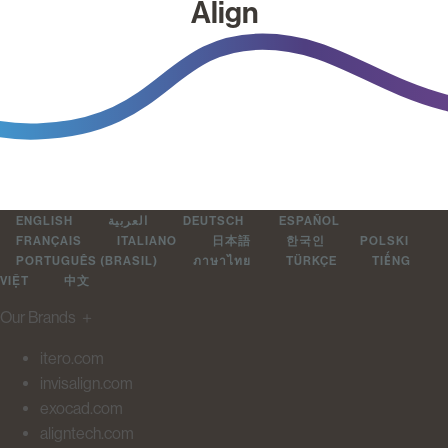
Align
ENGLISH
العربية
DEUTSCH
ESPAÑOL
FRANÇAIS
ITALIANO
日本語
한국인
POLSKI
PORTUGUÊS (BRASIL)
ภาษาไทย
TÜRKÇE
TIẾNG
VIỆT
中文
Our Brands
＋
itero.com
invisalign.com
exocad.com
aligntech.com