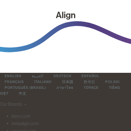
Align
ENGLISH
العربية
DEUTSCH
ESPAÑOL
FRANÇAIS
ITALIANO
日本語
한국인
POLSKI
PORTUGUÊS (BRASIL)
ภาษาไทย
TÜRKÇE
TIẾNG
VIỆT
中文
Our Brands
＋
itero.com
invisalign.com
exocad.com