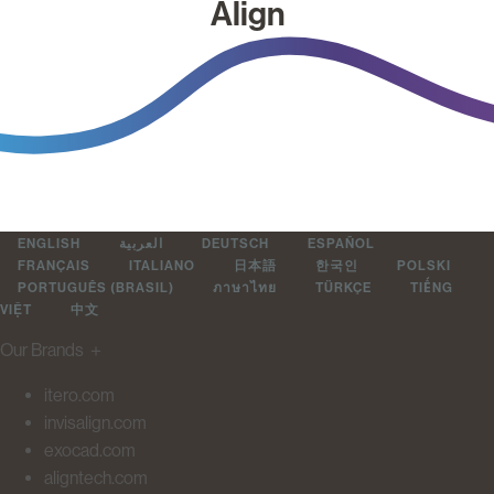
Align
ENGLISH
العربية
DEUTSCH
ESPAÑOL
FRANÇAIS
ITALIANO
日本語
한국인
POLSKI
PORTUGUÊS (BRASIL)
ภาษาไทย
TÜRKÇE
TIẾNG
VIỆT
中文
Our Brands
＋
itero.com
invisalign.com
exocad.com
aligntech.com