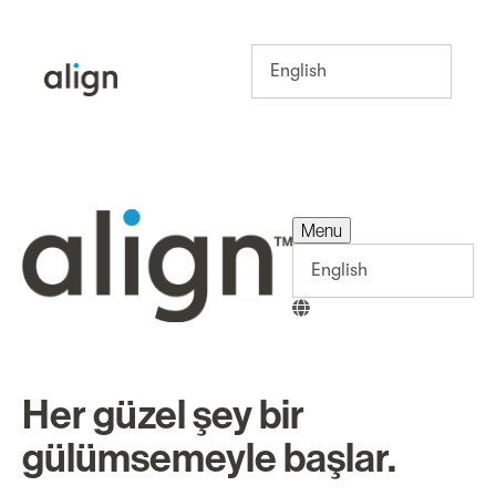
Menu
Menu
Her güzel şey bir
gülümsemeyle başlar.