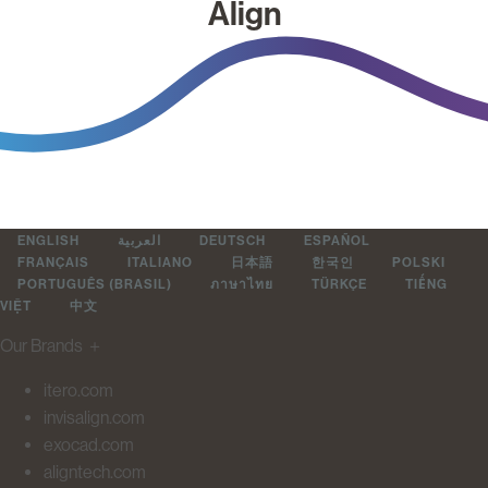
Align
ENGLISH
العربية
DEUTSCH
ESPAÑOL
FRANÇAIS
ITALIANO
日本語
한국인
POLSKI
PORTUGUÊS (BRASIL)
ภาษาไทย
TÜRKÇE
TIẾNG
VIỆT
中文
Our Brands
＋
itero.com
invisalign.com
exocad.com
aligntech.com