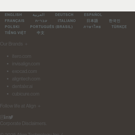
ENGLISH
العربية
DEUTSCH
ESPAÑOL
FRANÇAIS
עברית
ITALIANO
日本語
한국인
POLSKI
PORTUGUÊS (BRASIL)
ภาษาไทย
TÜRKÇE
TIẾNG VIỆT
中文
Our Brands
＋
itero.com
invisalign.com
exocad.com
aligntech.com
dentalxr.ai
cubicure.com
Follow life at Align
＋
Corporate Disclaimers.
© 2025 Align Technology, Inc. /