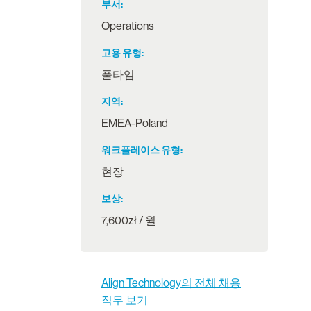
부서
Operations
고용 유형
풀타임
지역
EMEA-Poland
워크플레이스 유형
현장
보상
7,600zł / 월
Align Technology의 전체 채용
직무 보기