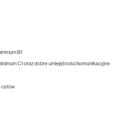
minimum B1
minimum C1 oraz dobre umiejętności komunikacyjne
ę celów