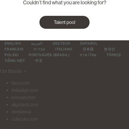
Couldn’t find what you are looking for?
Talent pool
ENGLISH
العربية
DEUTSCH
ESPAÑOL
FRANÇAIS
עברית
ITALIANO
日本語
한국인
POLSKI
PORTUGUÊS (BRASIL)
ภาษาไทย
TÜRKÇE
TIẾNG VIỆT
中文
Our Brands
＋
itero.com
invisalign.com
exocad.com
aligntech.com
dentalxr.ai
cubicure.com