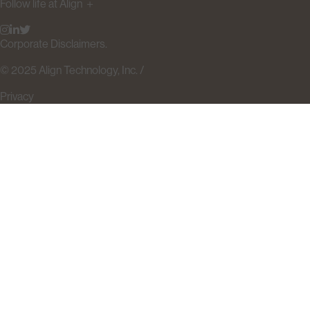
Follow life at Align
＋
Corporate Disclaimers.
© 2025 Align Technology, Inc. /
Privacy