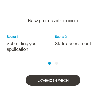
Nasz proces zatrudniania
Scena
1
:
Scena
2
:
S
Submitting your
Skills assessment
D
application
Dowiedz się więcej