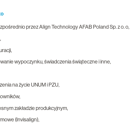
to
zpośrednio przez Align Technology AFAB Poland Sp. z o. o,
,
racji,
owanie wypoczynku, świadczenia świąteczne i inne,
zenia na życie UNUM i PZU,
cowników,
snym zakładzie produkcyjnym,
mowe (Invisalign),