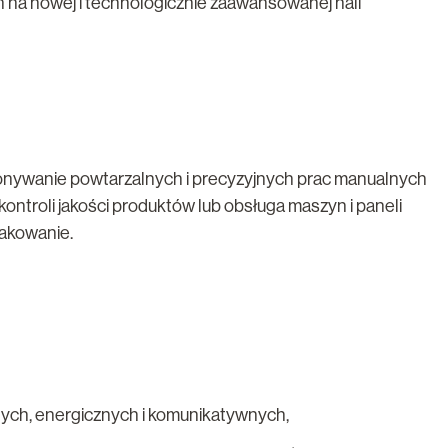
 na nowej i technologicznie zaawansowanej hali
onywanie powtarzalnych i precyzyjnych prac manualnych
kontroli jakości produktów lub obsługa maszyn i paneli
pakowanie.
ych, energicznych i komunikatywnych,