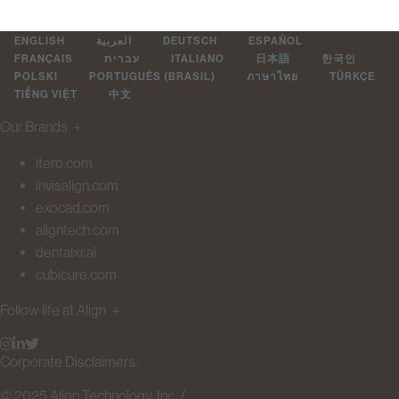
ENGLISH
العربية
DEUTSCH
ESPAÑOL
FRANÇAIS
עברית
ITALIANO
日本語
한국인
POLSKI
PORTUGUÊS (BRASIL)
ภาษาไทย
TÜRKÇE
TIẾNG VIỆT
中文
Our Brands
＋
itero.com
invisalign.com
exocad.com
aligntech.com
dentalxr.ai
cubicure.com
Follow life at Align
＋
Corporate Disclaimers.
© 2025 Align Technology, Inc. /