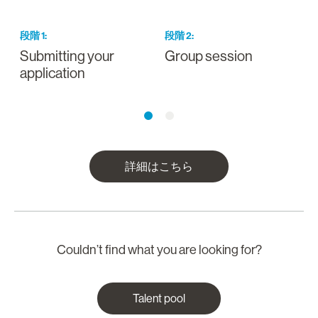
段階
1
:
段階
2
:
Submitting your
Group session
I
application
a
詳細はこちら
Couldn’t find what you are looking for?
Talent pool