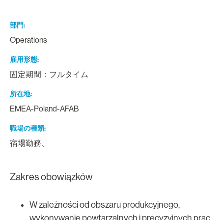
部門
Operations
雇用形態
固定期間：フルタイム
所在地
EMEA-Poland-AFAB
職場の種類
宿場勤務、
Zakres obowiązków
W zależności od obszaru produkcyjnego,
wykonywanie powtarzalnych i precyzyjnych prac