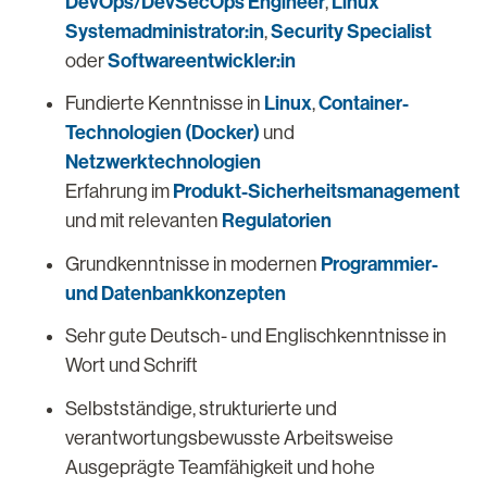
DevOps/DevSecOps Engineer
Linux
,
Systemadministrator:in
Security Specialist
,
Softwareentwickler:in
oder
Linux
Container-
Fundierte Kenntnisse in
,
Technologien (Docker)
und
Netzwerktechnologien
Produkt-Sicherheitsmanagement
Erfahrung im
Regulatorien
und mit relevanten
Programmier-
Grundkenntnisse in modernen
und Datenbankkonzepten
Sehr gute Deutsch- und Englischkenntnisse in
Wort und Schrift
Selbstständige, strukturierte und
verantwortungsbewusste Arbeitsweise
Ausgeprägte Teamfähigkeit und hohe