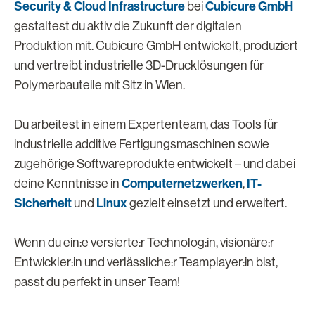
Security & Cloud Infrastructure
Cubicure GmbH
bei
gestaltest du aktiv die Zukunft der digitalen
Produktion mit. Cubicure GmbH entwickelt, produziert
und vertreibt industrielle 3D-Drucklösungen für
Polymerbauteile mit Sitz in Wien.
Du arbeitest in einem Expertenteam, das Tools für
industrielle additive Fertigungsmaschinen sowie
zugehörige Softwareprodukte entwickelt – und dabei
Computernetzwerken
IT-
deine Kenntnisse in
,
Sicherheit
Linux
und
gezielt einsetzt und erweitert.
Wenn du ein:e versierte:r Technolog:in, visionäre:r
Entwickler:in und verlässliche:r Teamplayer:in bist,
passt du perfekt in unser Team!