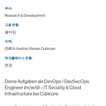
부서
Research & Development
고용 유형
풀타임
지역
EMEA-Austria-Vienna-Cubicure
워크플레이스 유형
현장
Deine Aufgaben als DevOps / DevSecOps
Engineer (m/w/d) – IT Security & Cloud
Infrastructure bei Cubicure: