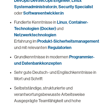
DevOps/DevSecOps Engineer
Linux
,
Systemadministrator:in
Security Specialist
,
Softwareentwickler:in
oder
Linux
Container-
Fundierte Kenntnisse in
,
Technologien (Docker)
und
Netzwerktechnologien
Produkt-Sicherheitsmanagement
Erfahrung im
Regulatorien
und mit relevanten
Programmier-
Grundkenntnisse in modernen
und Datenbankkonzepten
Sehr gute Deutsch- und Englischkenntnisse in
Wort und Schrift
Selbstständige, strukturierte und
verantwortungsbewusste Arbeitsweise
Ausgeprägte Teamfähigkeit und hohe