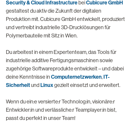
Security & Cloud Infrastructure
Cubicure GmbH
bei
gestaltest du aktiv die Zukunft der digitalen
Produktion mit. Cubicure GmbH entwickelt, produziert
und vertreibt industrielle 3D-Drucklösungen für
Polymerbauteile mit Sitz in Wien.
Du arbeitest in einem Expertenteam, das Tools für
industrielle additive Fertigungsmaschinen sowie
zugehörige Softwareprodukte entwickelt – und dabei
Computernetzwerken
IT-
deine Kenntnisse in
,
Sicherheit
Linux
und
gezielt einsetzt und erweitert.
Wenn du ein:e versierte:r Technolog:in, visionäre:r
Entwickler:in und verlässliche:r Teamplayer:in bist,
passt du perfekt in unser Team!