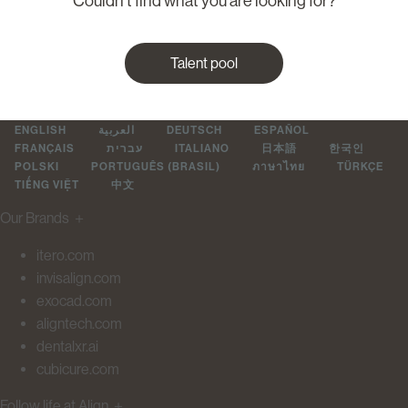
Couldn’t find what you are looking for?
Talent pool
ENGLISH
العربية
DEUTSCH
ESPAÑOL
FRANÇAIS
עברית
ITALIANO
日本語
한국인
POLSKI
PORTUGUÊS (BRASIL)
ภาษาไทย
TÜRKÇE
TIẾNG VIỆT
中文
Our Brands
＋
itero.com
invisalign.com
exocad.com
aligntech.com
dentalxr.ai
cubicure.com
Follow life at Align
＋