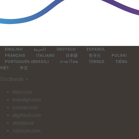
ENGLISH
العربية
DEUTSCH
ESPAÑOL
FRANÇAIS
ITALIANO
日本語
한국인
POLSKI
PORTUGUÊS (BRASIL)
ภาษาไทย
TÜRKÇE
TIẾNG
VIỆT
中文
Our Brands
＋
itero.com
invisalign.com
exocad.com
aligntech.com
dentalxr.ai
cubicure.com