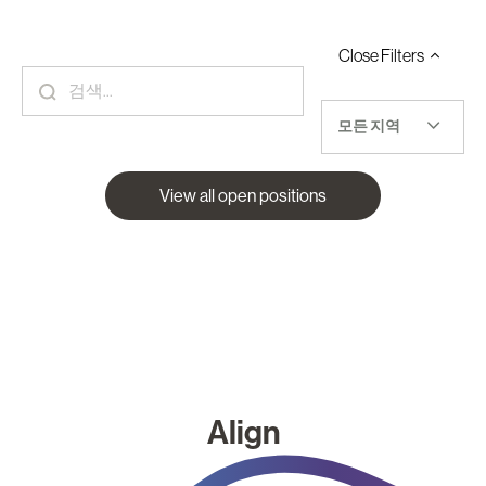
Close
Filters
모든 지역
View all open positions
Align