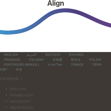
Align
ENGLISH
العربية
DEUTSCH
ESPAÑOL
FRANÇAIS
ITALIANO
日本語
한국인
POLSKI
PORTUGUÊS (BRASIL)
ภาษาไทย
TÜRKÇE
TIẾNG
VIỆT
中文
Our Brands
＋
itero.com
invisalign.com
exocad.com
aligntech.com