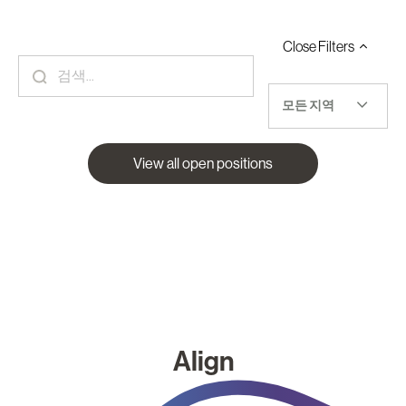
Close
Filters
모든 지역
View all open positions
Align