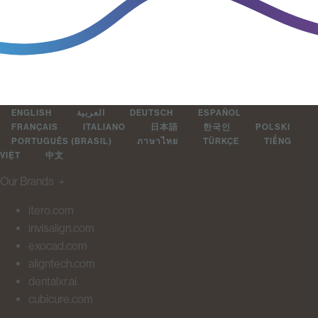
ENGLISH
العربية
DEUTSCH
ESPAÑOL
FRANÇAIS
ITALIANO
日本語
한국인
POLSKI
PORTUGUÊS (BRASIL)
ภาษาไทย
TÜRKÇE
TIẾNG
VIỆT
中文
Our Brands
＋
itero.com
invisalign.com
exocad.com
aligntech.com
dentalxr.ai
cubicure.com