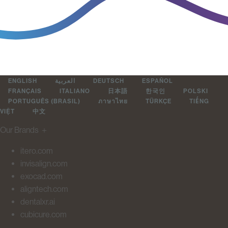
ENGLISH
العربية
DEUTSCH
ESPAÑOL
FRANÇAIS
ITALIANO
日本語
한국인
POLSKI
PORTUGUÊS (BRASIL)
ภาษาไทย
TÜRKÇE
TIẾNG
VIỆT
中文
Our Brands
＋
itero.com
invisalign.com
exocad.com
aligntech.com
dentalxr.ai
cubicure.com