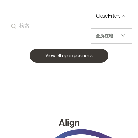
Close
Filters
全所在地
View all open positions
Align