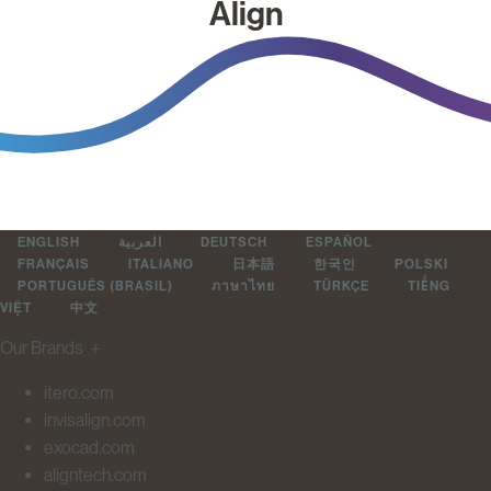
Align
ENGLISH
العربية
DEUTSCH
ESPAÑOL
FRANÇAIS
ITALIANO
日本語
한국인
POLSKI
PORTUGUÊS (BRASIL)
ภาษาไทย
TÜRKÇE
TIẾNG
VIỆT
中文
Our Brands
＋
itero.com
invisalign.com
exocad.com
aligntech.com