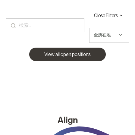
Close
Filters
全所在地
View all open positions
Align