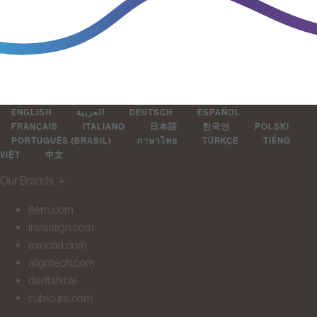
ENGLISH
العربية
DEUTSCH
ESPAÑOL
FRANÇAIS
ITALIANO
日本語
한국인
POLSKI
PORTUGUÊS (BRASIL)
ภาษาไทย
TÜRKÇE
TIẾNG
VIỆT
中文
Our Brands
＋
itero.com
invisalign.com
exocad.com
aligntech.com
dentalxr.ai
cubicure.com