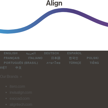
Align
ENGLISH
العربية
DEUTSCH
ESPAÑOL
FRANÇAIS
ITALIANO
日本語
한국인
POLSKI
PORTUGUÊS (BRASIL)
ภาษาไทย
TÜRKÇE
TIẾNG
VIỆT
中文
Our Brands
＋
itero.com
invisalign.com
exocad.com
aligntech.com