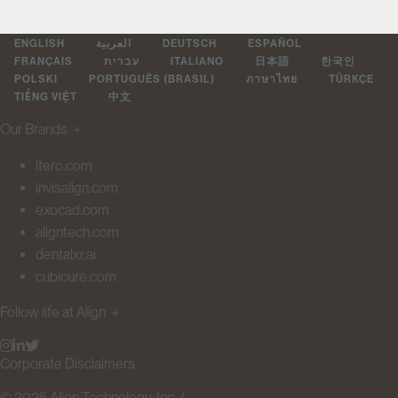
ENGLISH
العربية
DEUTSCH
ESPAÑOL
FRANÇAIS
עברית
ITALIANO
日本語
한국인
POLSKI
PORTUGUÊS (BRASIL)
ภาษาไทย
TÜRKÇE
TIẾNG VIỆT
中文
Our Brands
＋
itero.com
invisalign.com
exocad.com
aligntech.com
dentalxr.ai
cubicure.com
Follow life at Align
＋
Corporate Disclaimers.
© 2025 Align Technology, Inc. /