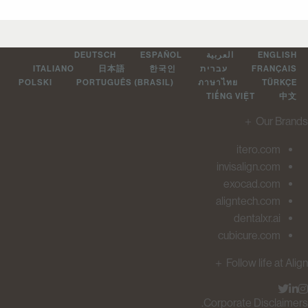
ENGLIS
العربية
ESPAÑOL
DEUTSCH
FRANÇAI
עברית
한국인
日本語
ITALIANO
POLSKI
PORTUGUÊS (BRASIL)
ภาษาไทย
TÜRKÇ
TIẾNG VIỆT
中
＋
Our Br
itero.com
invisalign.com
exocad.com
aligntech.com
dentalxr.ai
cubicure.com
＋
Follow life at 
Corporate Disclaim