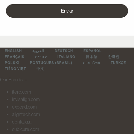
Enviar
ENGLISH
العربية
DEUTSCH
ESPAÑOL
FRANÇAIS
עברית
ITALIANO
日本語
한국인
POLSKI
PORTUGUÊS (BRASIL)
ภาษาไทย
TÜRKÇE
TIẾNG VIỆT
中文
Our Brands
＋
itero.com
invisalign.com
exocad.com
aligntech.com
dentalxr.ai
cubicure.com