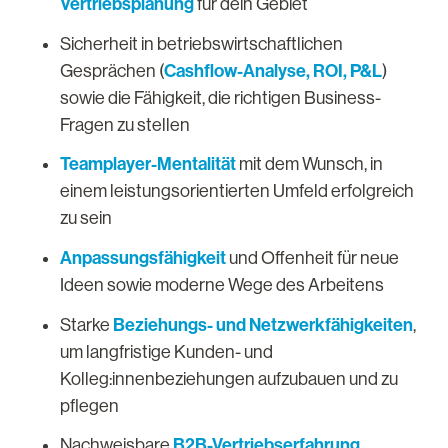
Vertriebsplanung
für dein Gebiet
Sicherheit in betriebswirtschaftlichen
Cashflow-Analyse, ROI, P&L
Gesprächen (
)
sowie die Fähigkeit, die richtigen Business-
Fragen zu stellen
Teamplayer-Mentalität
mit dem Wunsch, in
einem leistungsorientierten Umfeld erfolgreich
zu sein
Anpassungsfähigkeit
und Offenheit für neue
Ideen sowie moderne Wege des Arbeitens
Beziehungs- und Netzwerkfähigkeiten
Starke
,
um langfristige Kunden- und
Kolleg:innenbeziehungen aufzubauen und zu
pflegen
B2B-Vertriebserfahrung
Nachweisbare