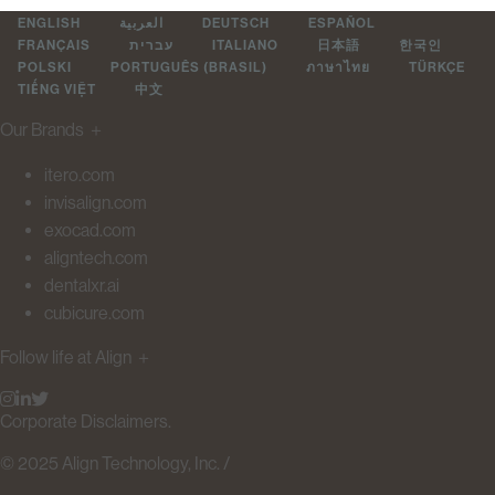
ENGLISH
العربية
DEUTSCH
ESPAÑOL
FRANÇAIS
עברית
ITALIANO
日本語
한국인
POLSKI
PORTUGUÊS (BRASIL)
ภาษาไทย
TÜRKÇE
TIẾNG VIỆT
中文
Our Brands
＋
itero.com
invisalign.com
exocad.com
aligntech.com
dentalxr.ai
cubicure.com
Follow life at Align
＋
Corporate Disclaimers.
© 2025 Align Technology, Inc. /