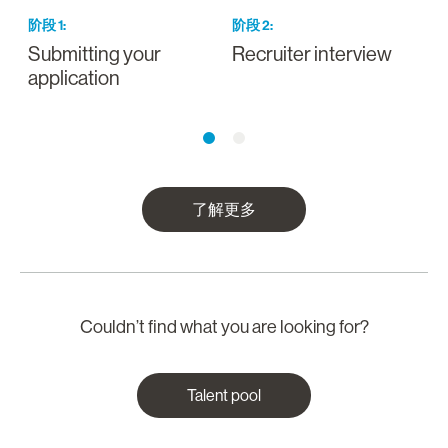
阶段
1
:
阶段
2
:
Submitting your
Recruiter interview
I
application
a
了解更多
Couldn’t find what you are looking for?
Talent pool