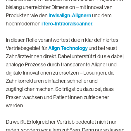
bislang unerreichter Dimension – mit innovativen
Invisalign-Alignern
Produkten wie den
und dem
iTero-Intraoralscanner
hochmodernen
.
In dieser Rolle verantwortest du ein klar definiertes
Align Technology
Vertriebsgebiet für
und betreust
Zahnärzte:innen direkt. Dabei unterstützt du sie dabei,
analoge Prozesse durch transparente Aligner und
digitale Innovationen zu ersetzen – Lösungen, die
Zahnkorrekturen einfacher, schneller und
zugänglicher machen. So trägst du dazu bei, dass
Praxen wachsen und Patient:innen zufriedener
werden.
Du weißt: Erfolgreicher Vertrieb bedeutet nicht nur
reden, sondern vor allem zuhören. Denn nur so lassen