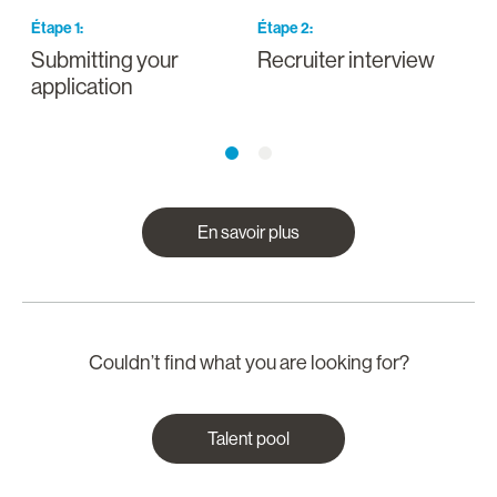
Étape
1
:
Étape
2
:
É
Submitting your
Recruiter interview
I
application
a
En savoir plus
Couldn’t find what you are looking for?
Talent pool