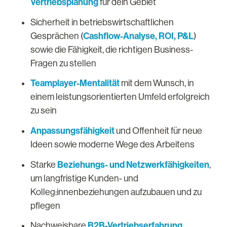
Vertriebsplanung
für dein Gebiet
Sicherheit in betriebswirtschaftlichen
Cashflow-Analyse, ROI, P&L
Gesprächen (
)
sowie die Fähigkeit, die richtigen Business-
Fragen zu stellen
Teamplayer-Mentalität
mit dem Wunsch, in
einem leistungsorientierten Umfeld erfolgreich
zu sein
Anpassungsfähigkeit
und Offenheit für neue
Ideen sowie moderne Wege des Arbeitens
Beziehungs- und Netzwerkfähigkeiten
Starke
,
um langfristige Kunden- und
Kolleg:innenbeziehungen aufzubauen und zu
pflegen
B2B-Vertriebserfahrung
Nachweisbare