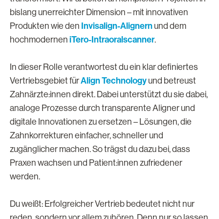
bislang unerreichter Dimension – mit innovativen
Invisalign-Alignern
Produkten wie den
und dem
iTero-Intraoralscanner
hochmodernen
.
In dieser Rolle verantwortest du ein klar definiertes
Align Technology
Vertriebsgebiet für
und betreust
Zahnärzte:innen direkt. Dabei unterstützt du sie dabei,
analoge Prozesse durch transparente Aligner und
digitale Innovationen zu ersetzen – Lösungen, die
Zahnkorrekturen einfacher, schneller und
zugänglicher machen. So trägst du dazu bei, dass
Praxen wachsen und Patient:innen zufriedener
werden.
Du weißt: Erfolgreicher Vertrieb bedeutet nicht nur
reden, sondern vor allem zuhören. Denn nur so lassen