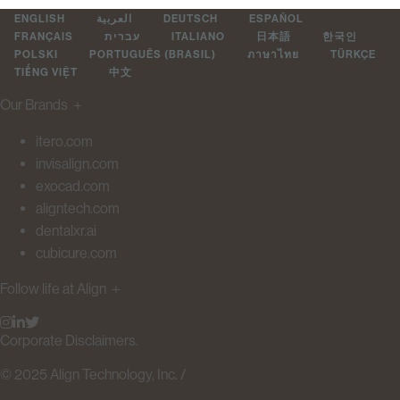
ENGLISH
العربية
DEUTSCH
ESPAÑOL
FRANÇAIS
עברית
ITALIANO
日本語
한국인
POLSKI
PORTUGUÊS (BRASIL)
ภาษาไทย
TÜRKÇE
TIẾNG VIỆT
中文
Our Brands
＋
itero.com
invisalign.com
exocad.com
aligntech.com
dentalxr.ai
cubicure.com
Follow life at Align
＋
Corporate Disclaimers.
© 2025 Align Technology, Inc. /