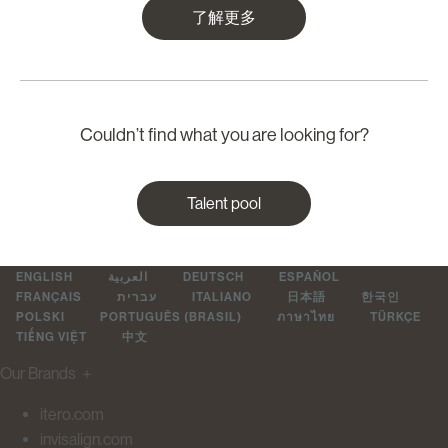
了解更多
Couldn’t find what you are looking for?
Talent pool
ENGLISH
العربية
DEUTSCH
ESPAÑOL
FRANÇAIS
עברית
ITALIANO
日本語
한국인
POLSKI
PORTUGUÊS (BRASIL)
ภาษาไทย
TÜRKÇE
TIẾNG VIỆT
中文
Our Brands
＋
itero.com
invisalign.com