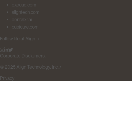
exocad.com
aligntech.com
dentalxr.ai
cubicure.com
Follow life at Align
＋
Corporate Disclaimers.
© 2025 Align Technology, Inc. /
Privacy