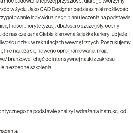
a moc budowania lepszej przyszłości, ​dlatego tworzymy
rzód ​w życiu. Jako CAD Designer będziesz miał możliwość
rzygotowanie indywidualnego planu leczenia na podstawie
iejętności priorytetyzacji, dbałości o szczegóły, oceny
 do nas czeka na Ciebie klarowna ścieżka kariery lub jeżeli
ożliwość udziału w rekrutacjach wewnętrznych. Poszukujemy
chętnie nauczą się nowego oprogramowania, mają
e/ branżowe i chęć do intensywnej nauki z zakresu
ie niezbędne szkolenia.
ontycznego na podstawie analizy i wdrażania instrukcji od
magania: