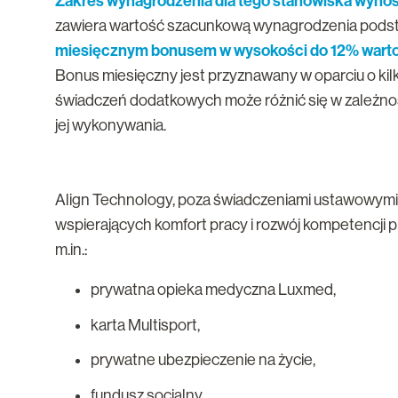
Zakres wynagrodzenia dla tego stanowiska wynos
zawiera wartość szacunkową wynagrodzenia podst
miesięcznym bonusem w wysokości do 12% wart
Bonus miesięczny jest przyznawany w oparciu o kil
świadczeń dodatkowych może różnić się w zależnoś
jej wykonywania.
Align Technology, poza świadczeniami ustawowym
wspierających komfort pracy i rozwój kompetencji
m.in.:
prywatna opieka medyczna Luxmed,
karta Multisport,
prywatne ubezpieczenie na życie,
fundusz socjalny,