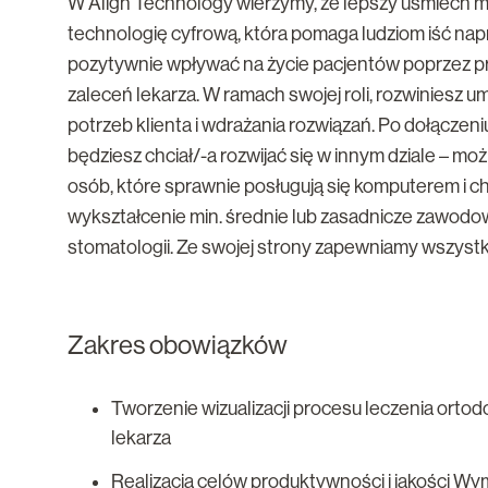
W Align Technology wierzymy, że lepszy uśmiech m
technologię cyfrową, która pomaga ludziom iść nap
pozytywnie wpływać na życie pacjentów poprzez p
zaleceń lekarza. W ramach swojej roli, rozwiniesz um
potrzeb klienta i wdrażania rozwiązań. Po dołączeniu
będziesz chciał/-a rozwijać się w innym dziale – m
osób, które sprawnie posługują się komputerem i 
wykształcenie min. średnie lub zasadnicze zawodow
stomatologii. Ze swojej strony zapewniamy wszystk
Zakres obowiązków
Tworzenie wizualizacji procesu leczenia ortod
lekarza
Realizacja celów produktywności i jakości Wy