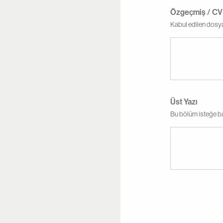
Özgeçmiş / C
Kabul edilen dosya 
Üst Yazı
Bu bölüm isteğe bağ