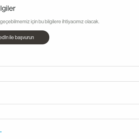
lgiler
e geçebilmemiz için bu bilgilere ihtiyacımız olacak.
edIn ile başvurun