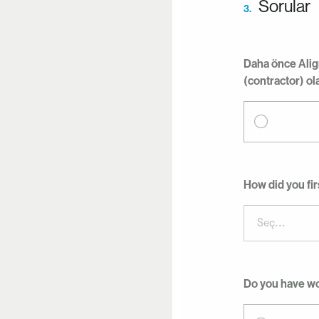
Sorular
3.
Daha önce Align
(contractor) ol
How did you fir
Seç...
Do you have wo