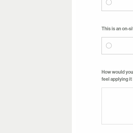
This is an on-s
How would you 
feel applying it