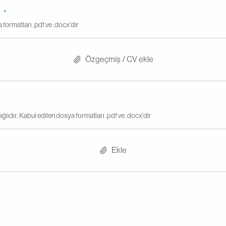
V
formatları .pdf ve .docx'dir
Özgeçmiş / CV ekle
lıdır. Kabul edilen dosya formatları .pdf ve .docx'dir
Ekle