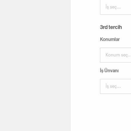
İş seç...
3rd tercih
Konumlar
Konum seç..
İş Ünvanı
İş seç...