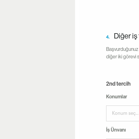
Diğer iş 
4.
Başvurduğunuz iş
diğer iki görevi 
2nd tercih
Konumlar
Konum seç..
İş Ünvanı