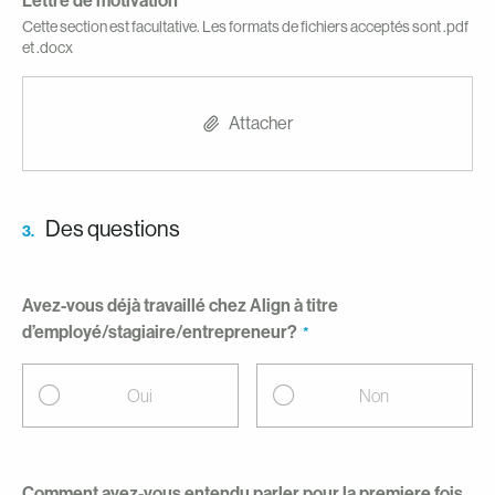
Lettre de motivation
Cette section est facultative. Les formats de fichiers acceptés sont .pdf
et .docx
Attacher
Des questions
3.
Avez-vous déjà travaillé chez Align à titre
d’employé/stagiaire/entrepreneur?
Oui
Non
Comment avez-vous entendu parler pour la premiere fois