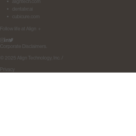
aligntech.com
dentalxr.ai
cubicure.com
Follow life at Align
＋
Corporate Disclaimers.
© 2025 Align Technology, Inc. /
Privacy