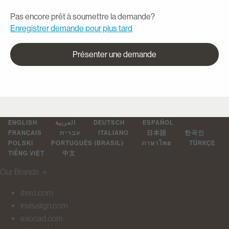
Pas encore prêt à soumettre la demande?
Enregistrer demande pour plus tard
Présenter une demande
ENGLISH
العربية
DEUTSCH
ESPAÑOL
FRANÇAIS
עברית
ITALIANO
日本語
한국인
POLSKI
PORTUGUÊS (BRASIL)
ภาษาไทย
TÜRKÇE
TIẾNG VIỆT
中文
Our Brands
＋
itero.com
invisalign.com
exocad.com