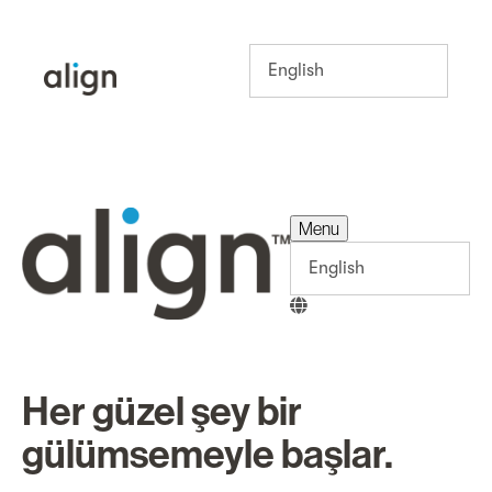
Menu
Menu
Her güzel şey bir
gülümsemeyle başlar.