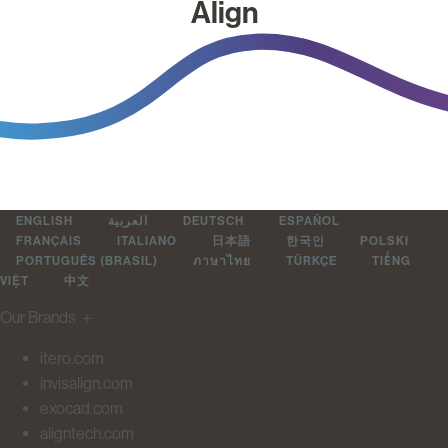
Align
ENGLISH
العربية
DEUTSCH
ESPAÑOL
FRANÇAIS
ITALIANO
日本語
한국인
POLSKI
PORTUGUÊS (BRASIL)
ภาษาไทย
TÜRKÇE
TIẾNG
VIỆT
中文
Our Brands
＋
itero.com
invisalign.com
exocad.com
aligntech.com