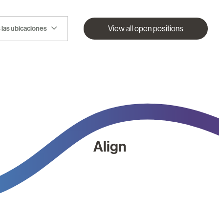
View all open positions
 las ubicaciones
Align