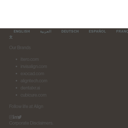
ENGLISH
العربية
DEUTSCH
ESPAÑOL
FRAN
文
Our Brands
itero.com
invisalign.com
exocad.com
aligntech.com
dentalxr.ai
cubicure.com
Follow life at Align
Corporate Disclaimers.