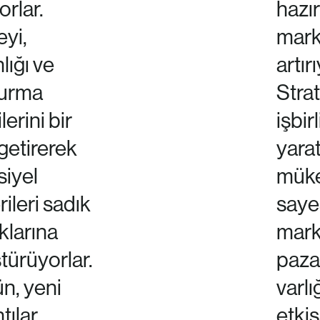
rlar.
hazı
yi,
mark
ığı ve
artır
 kurma
Strat
lerini bir
işbirl
getirerek
yarat
siyel
müke
ileri sadık
saye
aklarına
mark
ürüyorlar.
paza
n, yeni
varlı
tılar
etkis