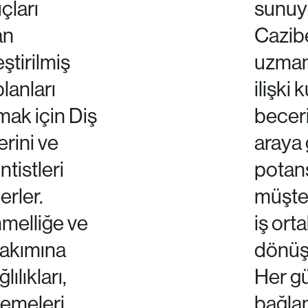
çları
sunuyo
an
Cazibe
eştirilmiş
uzmanl
planları
ilişki
mak için Diş
beceri
rini ve
araya 
tistleri
potan
erler.
müşter
elliğe ve
iş ort
bakımına
dönüşt
lılıkları,
Her gü
emeleri
bağlan