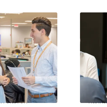
ve tedavi
Satış
ma
ekiple
imiz, her
Align
ı hasta
Techn
unun
süper
daki
kahram
rdır. Derin
Müşter
i ve
güçlü 
yetleriyle,
kurara
 olan en
harik