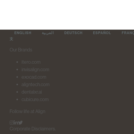
ENGLISH
العربية
DEUTSCH
ESPAÑOL
FRAN
文
Our Brands
itero.com
invisalign.com
exocad.com
aligntech.com
dentalxr.ai
cubicure.com
Follow life at Align
Corporate Disclaimers.