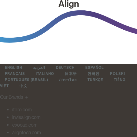
Align
ENGLISH
العربية
DEUTSCH
ESPAÑOL
FRANÇAIS
ITALIANO
日本語
한국인
POLSKI
PORTUGUÊS (BRASIL)
ภาษาไทย
TÜRKÇE
TIẾNG
VIỆT
中文
Our Brands
＋
itero.com
invisalign.com
exocad.com
aligntech.com