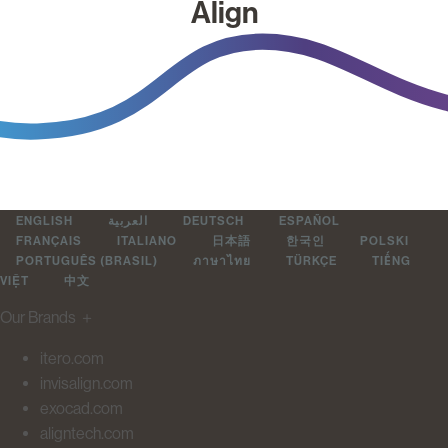
Align
ENGLISH
العربية
DEUTSCH
ESPAÑOL
FRANÇAIS
ITALIANO
日本語
한국인
POLSKI
PORTUGUÊS (BRASIL)
ภาษาไทย
TÜRKÇE
TIẾNG
VIỆT
中文
Our Brands
＋
itero.com
invisalign.com
exocad.com
aligntech.com