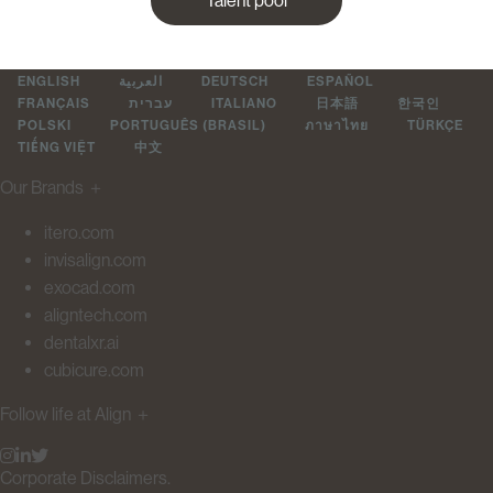
Talent pool
ENGLISH
العربية
DEUTSCH
ESPAÑOL
FRANÇAIS
עברית
ITALIANO
日本語
한국인
POLSKI
PORTUGUÊS (BRASIL)
ภาษาไทย
TÜRKÇE
TIẾNG VIỆT
中文
Our Brands
＋
itero.com
invisalign.com
exocad.com
aligntech.com
dentalxr.ai
cubicure.com
Follow life at Align
＋
Corporate Disclaimers.