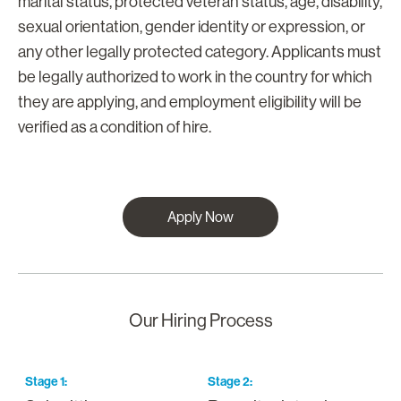
marital status, protected veteran status, age, disability,
sexual orientation, gender identity or expression, or
any other legally protected category. Applicants must
be legally authorized to work in the country for which
they are applying, and employment eligibility will be
verified as a condition of hire.
Apply Now
Our Hiring Process
Stage
1
:
Stage
2
:
S