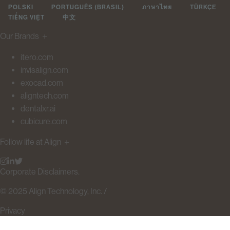
POLSKI
PORTUGUÊS (BRASIL)
ภาษาไทย
TÜRKÇE
TIẾNG VIỆT
中文
Our Brands
＋
itero.com
invisalign.com
exocad.com
aligntech.com
dentalxr.ai
cubicure.com
Follow life at Align
＋
Corporate Disclaimers.
© 2025 Align Technology, Inc. /
Privacy