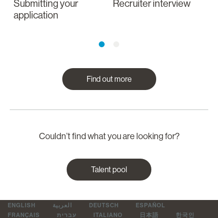
Submitting your
Recruiter interview
I
application
a
Find out more
Couldn’t find what you are looking for?
Talent pool
ENGLISH
العربية
DEUTSCH
ESPAÑOL
FRANÇAIS
עברית
ITALIANO
日本語
한국인