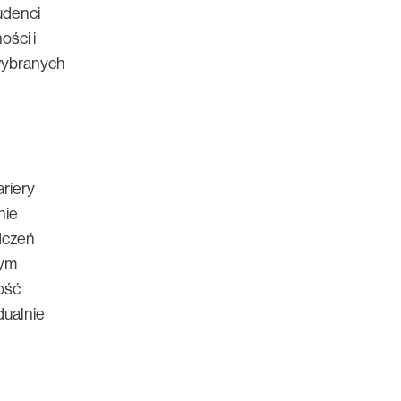
udenci
ości i
wybranych
ariery
nie
dczeń
cym
ość
dualnie