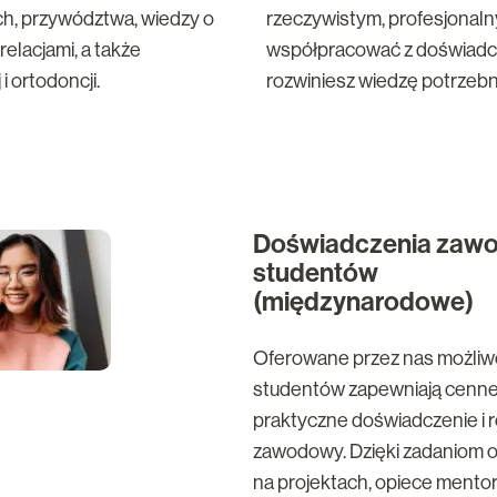
h, przywództwa, wiedzy o
rzeczywistym, profesjonaln
relacjami, a także
współpracować z doświadczo
i ortodoncji.
rozwiniesz wiedzę potrzebn
Doświadczenia zaw
studentów
(międzynarodowe)
Oferowane przez nas możliwo
studentów zapewniają cenn
praktyczne doświadczenie i 
zawodowy. Dzięki zadaniom 
na projektach, opiece mentors