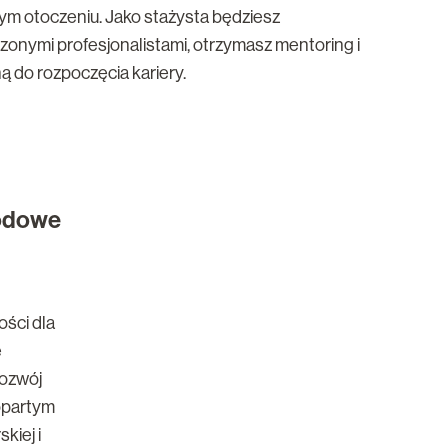
ym otoczeniu. Jako stażysta będziesz
nymi profesjonalistami, otrzymasz mentoring i
ą do rozpoczęcia kariery.
odowe
ści dla
e
rozwój
opartym
kiej i