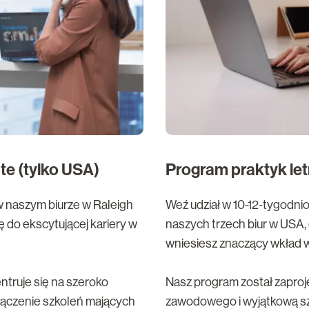
e (tylko USA)
Program praktyk let
 naszym biurze w Raleigh
Weź udział w 10-12-tygodn
ę do ekscytującej kariery w
naszych trzech biur w USA,
wniesiesz znaczący wkład w
ntruje się na szeroko
Nasz program został zaproj
łączenie szkoleń mających
zawodowego i wyjątkową sz