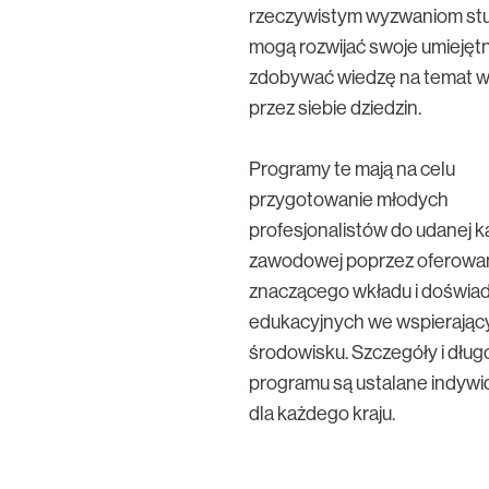
rzeczywistym wyzwaniom st
mogą rozwijać swoje umiejętn
zdobywać wiedzę na temat 
przez siebie dziedzin.
Programy te mają na celu
przygotowanie młodych
profesjonalistów do udanej k
zawodowej poprzez oferowa
znaczącego wkładu i doświa
edukacyjnych we wspierają
środowisku. Szczegóły i dług
programu są ustalane indywi
dla każdego kraju.