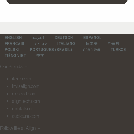
ENGLISH
العربية
DEUTSCH
ESPAÑOL
FRANÇAIS
עברית
ITALIANO
日本語
한국인
POLSKI
PORTUGUÊS (BRASIL)
ภาษาไทย
TÜRKÇE
TIẾNG VIỆT
中文
Our Brands
＋
itero.com
invisalign.com
exocad.com
aligntech.com
dentalxr.ai
cubicure.com
Follow life at Align
＋