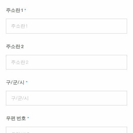
주소란 1
주소란 2
구/군/시
우편 번호