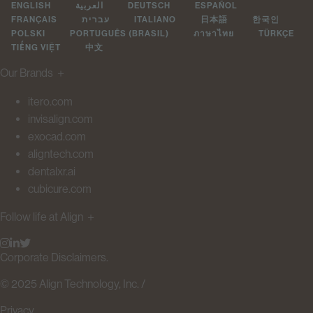
ENGLISH
العربية
DEUTSCH
ESPAÑOL
FRANÇAIS
עברית
ITALIANO
日本語
한국인
POLSKI
PORTUGUÊS (BRASIL)
ภาษาไทย
TÜRKÇE
TIẾNG VIỆT
中文
Our Brands
＋
itero.com
invisalign.com
exocad.com
aligntech.com
dentalxr.ai
cubicure.com
Follow life at Align
＋
Corporate Disclaimers.
© 2025 Align Technology, Inc. /
Privacy